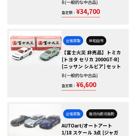
B(一般的な中古品)
¥34,700
査定額：
出張買取
岸和田市
【富士火災 非売品】トミカ
[トヨタ セリカ 2000GT-R]
[ニッサン シルビア] セット
B(一般的な中古品)
¥6,600
査定額：
出張買取
南河内郡河南町
AUTOart/オートアート
1/18 スケール 3点 [ジャガ