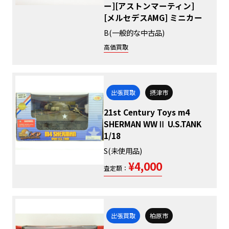
ー][アストンマーティン]
[メルセデスAMG] ミニカー
B(一般的な中古品)
高価買取
出張買取
摂津市
21st Century Toys m4
SHERMAN WWⅡ U.S.TANK
1/18
S(未使用品)
¥4,000
査定額：
出張買取
柏原市