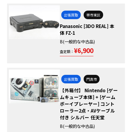
出張買取
堺市東区
Panasonic [3DO REAL] 本
体 FZ-1
B(一般的な中古品)
¥6,900
査定額：
出張買取
門真市
【外箱付】 Nintendo [ゲー
ムキューブ本体] + [ゲーム
ボーイプレーヤー] コント
ローラー2点・AVケーブル
付き シルバー 任天堂
B(一般的な中古品)