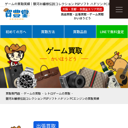
ゲームの買取実績｜銀河お嬢様伝説コレクション PSPソフト ハドソン PCエンジンを高
大阪・京都・奈良全エリア対応
価買取
高価買取・出張買取・ゲーム買取
かいほうどう
初めての方へ
買取方法
買取品目
LINEで無料査定
ゲーム買取
かいほうどう
買取専門店
ゲームの買取
レトロゲームの買取
銀河お嬢様伝説コレクション PSPソフト ハドソン PCエンジンの買取実績
出張買取