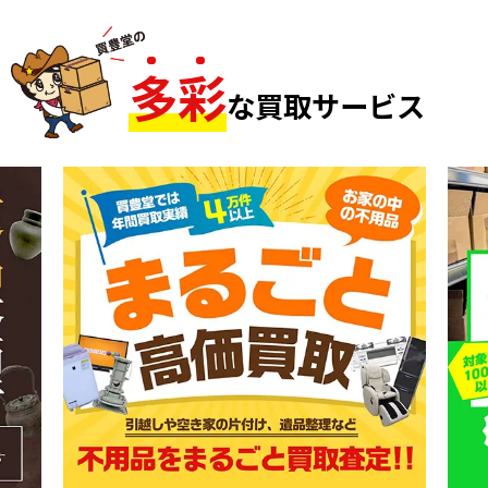
多
彩
な買取サービス