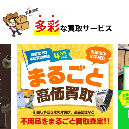
多
彩
な買取サービス