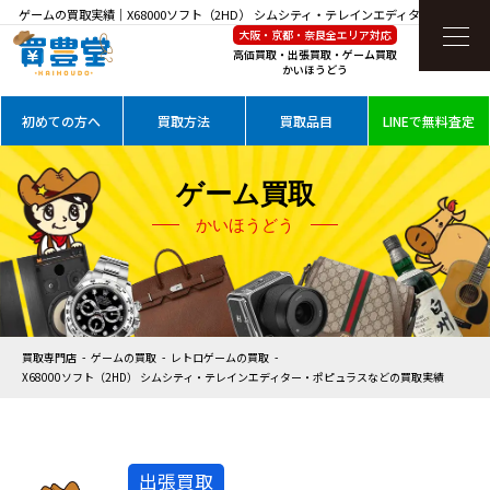
ゲームの買取実績｜X68000ソフト（2HD） シムシティ・テレインエディター・ポピュ
大阪・京都・奈良全エリア対応
ラスなどを高価買取
高価買取・出張買取・ゲーム買取
かいほうどう
初めての方へ
買取方法
買取品目
LINEで無料査定
ゲーム買取
かいほうどう
買取専門店
ゲームの買取
レトロゲームの買取
X68000ソフト（2HD） シムシティ・テレインエディター・ポピュラスなどの買取実績
出張買取