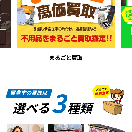
まるごと買取
3
買豊堂の買取は
選べる
種類