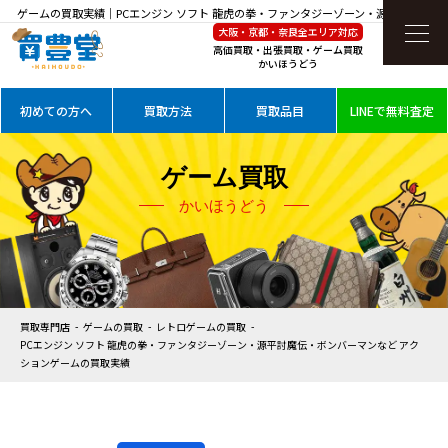
ゲームの買取実績｜PCエンジン ソフト 龍虎の拳・ファンタジーゾーン・源平討魔伝・
大阪・京都・奈良全エリア対応
ボンバーマンなど アクションゲームを高価買取
高価買取・出張買取・ゲーム買取
かいほうどう
初めての方へ
買取方法
買取品目
LINEで無料査定
ゲーム買取
かいほうどう
買取専門店
ゲームの買取
レトロゲームの買取
PCエンジン ソフト 龍虎の拳・ファンタジーゾーン・源平討魔伝・ボンバーマンなど アク
ションゲームの買取実績