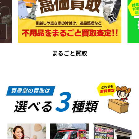
まるごと買取
3
買豊堂の買取は
選べる
種類