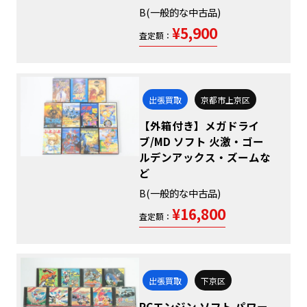
B(一般的な中古品)
¥5,900
査定額：
出張買取
京都市上京区
【外箱付き】メガドライ
ブ/MD ソフト 火激・ゴー
ルデンアックス・ズームな
ど
B(一般的な中古品)
¥16,800
査定額：
出張買取
下京区
PCエンジン ソフト パワー