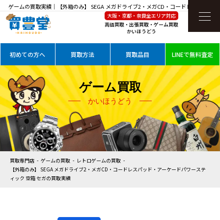
ゲームの買取実績｜【外箱のみ】 SEGA メガドライブ2・メガCD・コードレスパッド・
大阪・京都・奈良全エリア対応
アーケードパワースティック 空箱 セガを高価買取
高価買取・出張買取・ゲーム買取
かいほうどう
初めての方へ
買取方法
買取品目
LINEで無料査定
ゲーム買取
かいほうどう
買取専門店
ゲームの買取
レトロゲームの買取
【外箱のみ】 SEGA メガドライブ2・メガCD・コードレスパッド・アーケードパワーステ
ィック 空箱 セガの買取実績