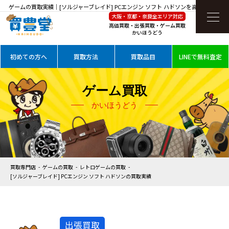
ゲームの買取実績｜[ソルジャーブレイド] PCエンジン ソフト ハドソンを高価買取
大阪・京都・奈良全エリア対応
高価買取・出張買取・ゲーム買取
かいほうどう
初めての方へ
買取方法
買取品目
LINEで無料査定
ゲーム買取
かいほうどう
買取専門店
ゲームの買取
レトロゲームの買取
[ソルジャーブレイド] PCエンジン ソフト ハドソンの買取実績
出張買取