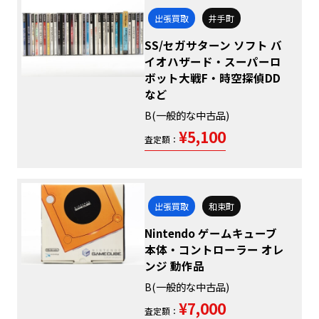
出張買取
井手町
SS/セガサターン ソフト バ
イオハザード・スーパーロ
ボット大戦F・時空探偵DD
など
B(一般的な中古品)
¥5,100
査定額：
出張買取
和束町
Nintendo ゲームキューブ
本体・コントローラー オレ
ンジ 動作品
B(一般的な中古品)
¥7,000
査定額：