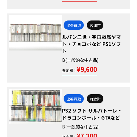
出張買取
宮津市
ルパン三世・宇宙戦艦ヤマ
ト・チョコボなど PS1ソフ
ト
B(一般的な中古品)
¥9,600
査定額：
出張買取
丹波町
PS2 ソフト サルバトーレ・
ドラゴンボール・GTAなど
B(一般的な中古品)
¥7,200
査定額：