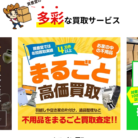
多
彩
な買取サービス