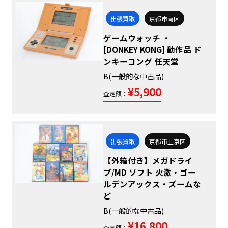
出張買取
京都市南区
ゲームウォッチ ・
[DONKEY KONG] 動作品 ド
ンキーコング 任天堂
B(一般的な中古品)
¥5,900
査定額：
出張買取
京都市上京区
【外箱付き】メガドライ
ブ/MD ソフト 火激・ゴー
ルデンアックス・ズームな
ど
B(一般的な中古品)
¥16,800
査定額：