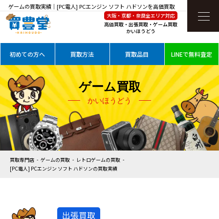
ゲームの買取実績｜[PC電人] PCエンジン ソフト ハドソンを高価買取
大阪・京都・奈良全エリア対応
高価買取・出張買取・ゲーム買取
かいほうどう
初めての方へ
買取方法
買取品目
LINEで無料査定
ゲーム買取
かいほうどう
買取専門店
ゲームの買取
レトロゲームの買取
[PC電人] PCエンジン ソフト ハドソンの買取実績
出張買取