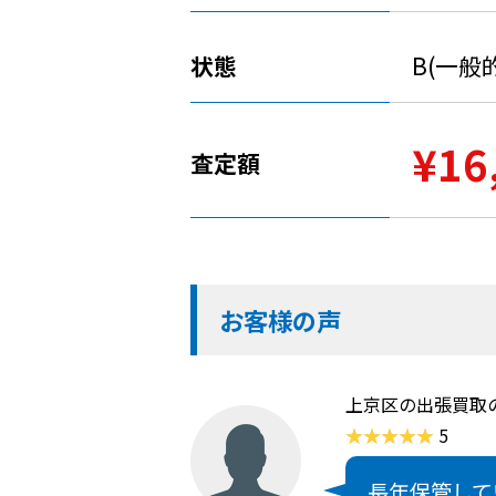
状態
B(一般
¥16
査定額
お客様の声
上京区の出張買取
5
長年保管して