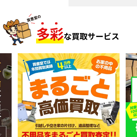
多
彩
な買取サービス