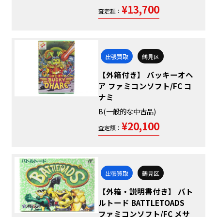
¥13,700
査定額：
出張買取
鶴見区
【外箱付き】 バッキーオヘ
ア ファミコンソフト/FC コ
ナミ
B(一般的な中古品)
¥20,100
査定額：
出張買取
鶴見区
【外箱・説明書付き】 バト
ルトード BATTLETOADS
ファミコンソフト/FC メサ