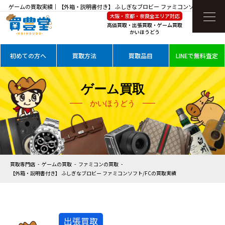
ゲームの買取実績｜【外箱・説明書付き】 ふしぎなブロビー ファミコンソフト/FCを高
大阪・京都・奈良全エリア対応
価買取
高価買取・出張買取・ゲーム買取
かいほうどう
初めての方へ
買取方法
買取品目
LINEで無料査定
ゲーム買取
かいほうどう
買取専門店
ゲームの買取
ファミコンの買取
【外箱・説明書付き】 ふしぎなブロビー ファミコンソフト/FCの買取実績
出張買取