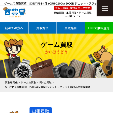
ゲームの買取実績｜SONY PS4本体 (CUH-2200A) 500GB ジェット・ブラック 動作品を
大阪・京都・奈良全エリア対応
高価買取
高価買取・出張買取・ゲーム買取
かいほうどう
初めての方へ
買取方法
買取品目
LINEで無料査定
ゲーム買取
かいほうどう
買取専門店
ゲームの買取
PS4の買取
SONY PS4本体 (CUH-2200A) 500GB ジェット・ブラック 動作品の買取実績
出張買取