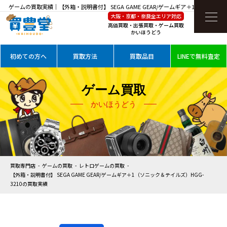
ゲームの買取実績｜【外箱・説明書付】 SEGA GAME GEAR/ゲームギア＋1（ソニック
大阪・京都・奈良全エリア対応
＆テイルズ）HGG-3210を高価買取
高価買取・出張買取・ゲーム買取
かいほうどう
初めての方へ
買取方法
買取品目
LINEで無料査定
ゲーム買取
かいほうどう
買取専門店
ゲームの買取
レトロゲームの買取
【外箱・説明書付】 SEGA GAME GEAR/ゲームギア＋1（ソニック＆テイルズ）HGG-
3210の買取実績