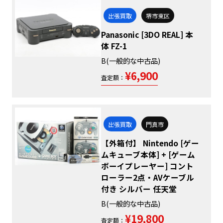
出張買取
堺市東区
Panasonic [3DO REAL] 本
体 FZ-1
B(一般的な中古品)
¥6,900
査定額：
出張買取
門真市
【外箱付】 Nintendo [ゲー
ムキューブ本体] + [ゲーム
ボーイプレーヤー] コント
ローラー2点・AVケーブル
付き シルバー 任天堂
B(一般的な中古品)
¥19,800
査定額：