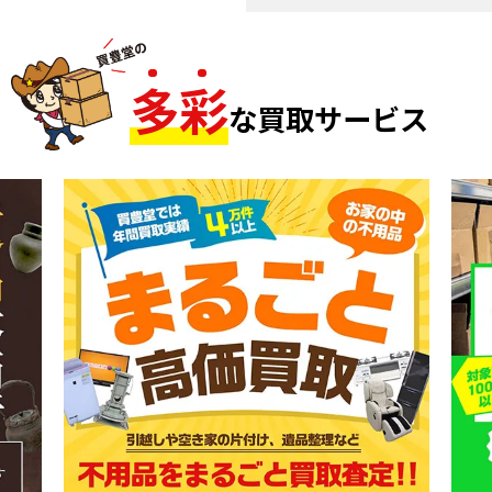
多
彩
な買取サービス