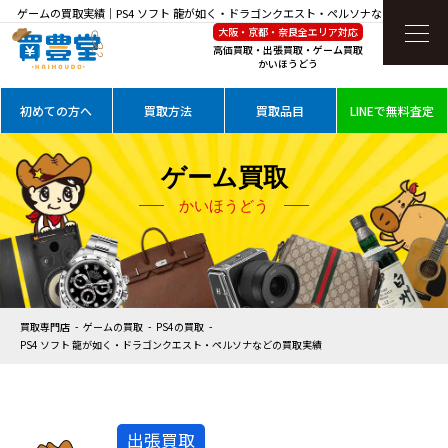
ゲームの買取実績｜PS4 ソフト 龍が如く・ドラゴンクエスト・ペルソナなどを高価買取
大阪・京都・奈良全エリア対応
高価買取・出張買取・ゲーム買取
かいほうどう
初めての方へ
買取方法
買取品目
LINEで無料査定
ゲーム買取
かいほうどう
買取専門店
ゲームの買取
PS4の買取
PS4 ソフト 龍が如く・ドラゴンクエスト・ペルソナなどの買取実績
出張買取