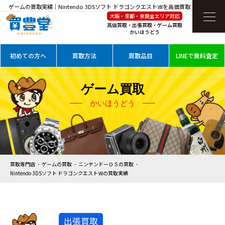
ゲームの買取実績｜Nintendo 3DSソフト ドラゴンクエストⅧを高価買取
大阪・京都・奈良全エリア対応
高価買取・出張買取・ゲーム買取
かいほうどう
初めての方へ
買取方法
買取品目
LINEで無料査定
ゲーム買取
かいほうどう
買取専門店
ゲームの買取
ニンテンドーＤＳの買取
Nintendo 3DSソフト ドラゴンクエストⅧの買取実績
出張買取