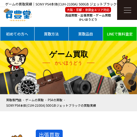
ゲームの買取実績｜SONY PS4本体(CUH-2100A) 500GB ジェットブラックを高価買取
大阪・京都・奈良全エリア対応
高価買取・出張買取・ゲーム買取
かいほうどう
初めての方へ
買取方法
買取品目
LINEで無料査定
ゲーム買取
かいほうどう
買取専門店
ゲームの買取
PS4の買取
SONY PS4本体(CUH-2100A) 500GB ジェットブラックの買取実績
出張買取