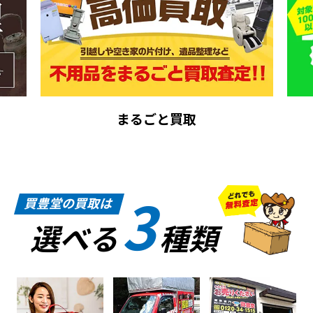
まるごと買取
3
買豊堂の買取は
選べる
種類