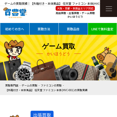
ゲームの買取実績｜【外箱付き・本体美品】 任天堂 ファミコン 本体(HVC-001)を高価
大阪・京都・奈良全エリア対応
買取
高価買取・出張買取・ゲーム買取
かいほうどう
初めての方へ
買取方法
買取品目
LINEで無料査定
ゲーム買取
かいほうどう
買取専門店
ゲームの買取
ファミコンの買取
【外箱付き・本体美品】 任天堂 ファミコン 本体(HVC-001)の買取実績
出張買取