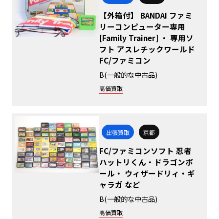
【外箱付】 BANDAI ファミ
リーコンピューター専用
[Family Trainer] ・ 専用ソ
フト アスレチックワールド
FC/ファミコン
B(一般的な中古品)
高価買取
出張買取
京都
FC/ファミコンソフト 忍者
ハットリくん・ドラゴンボ
ール・ ウィザードリィ・ギ
ャラガ など
B(一般的な中古品)
高価買取