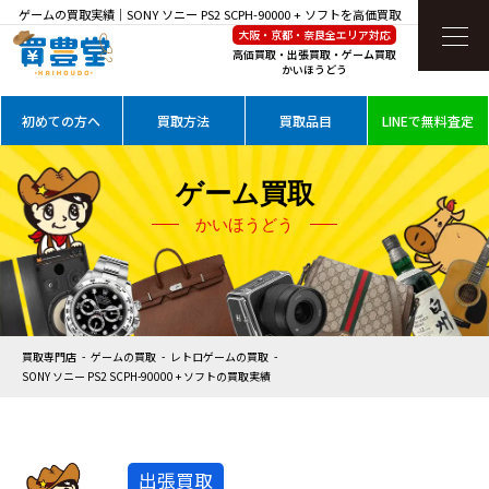
ゲームの買取実績｜SONY ソニー PS2 SCPH-90000 + ソフトを高価買取
大阪・京都・奈良全エリア対応
高価買取・出張買取・ゲーム買取
かいほうどう
初めての方へ
買取方法
買取品目
LINEで無料査定
ゲーム買取
かいほうどう
買取専門店
ゲームの買取
レトロゲームの買取
SONY ソニー PS2 SCPH-90000 + ソフトの買取実績
出張買取