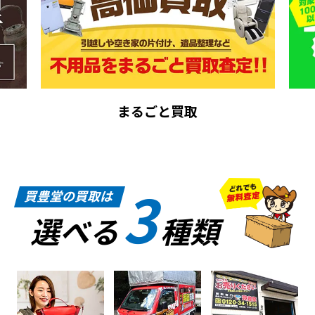
まるごと買取
3
買豊堂の買取は
選べる
種類