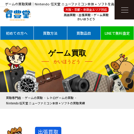
ゲームの買取実績｜Nintendo 任天堂 ニューファミコン本体 + ソフトを高価買取
大阪・京都・奈良全エリア対応
高価買取・出張買取・ゲーム買取
かいほうどう
初めての方へ
買取方法
買取品目
LINEで無料査定
ゲーム買取
かいほうどう
買取専門店
ゲームの買取
レトロゲームの買取
Nintendo 任天堂 ニューファミコン本体 + ソフトの買取実績
出張買取