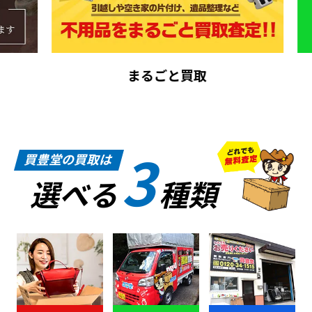
まるごと買取
3
買豊堂の買取は
選べる
種類