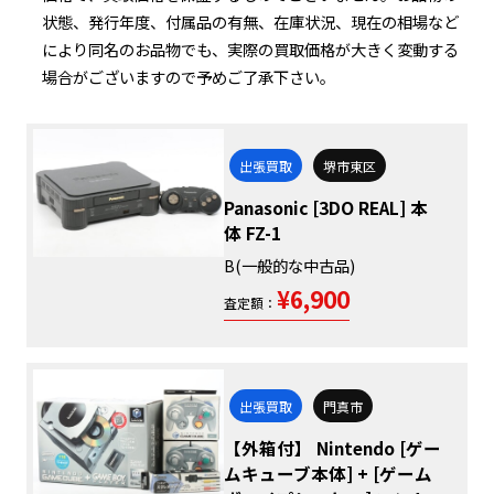
状態、発行年度、付属品の有無、在庫状況、現在の相場など
により同名のお品物でも、実際の買取価格が大きく変動する
場合がございますので予めご了承下さい。
出張買取
堺市東区
Panasonic [3DO REAL] 本
体 FZ-1
B(一般的な中古品)
¥6,900
査定額：
出張買取
門真市
【外箱付】 Nintendo [ゲー
ムキューブ本体] + [ゲーム