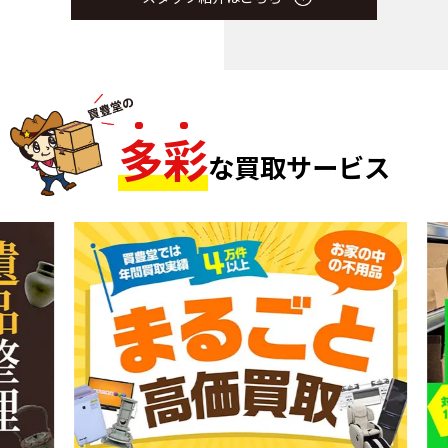
多
彩
な買取サービス