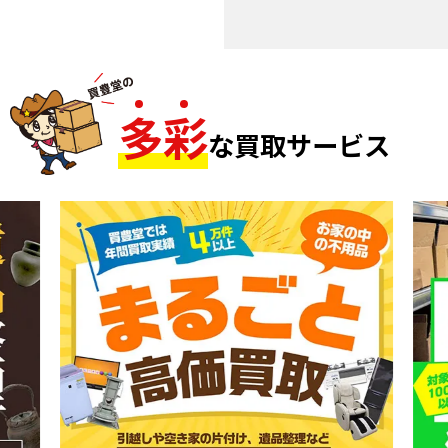
多
彩
な買取サービス