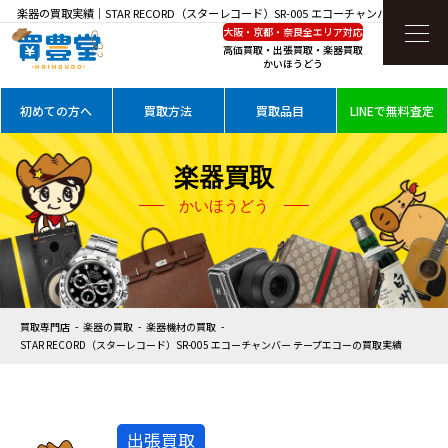
楽器の買取実績｜STAR RECORD（スターレコード）SR-005 エコーチャンバー テープエ
大阪・京都・奈良全エリア対応
コーを高価買取
高価買取・出張買取・楽器買取
かいほうどう
初めての方へ
買取方法
買取品目
LINEで無料査定
楽器買取
かいほうどう
買取専門店
楽器の買取
楽器機材の買取
STAR RECORD（スターレコード）SR-005 エコーチャンバー テープエコーの買取実績
出張買取