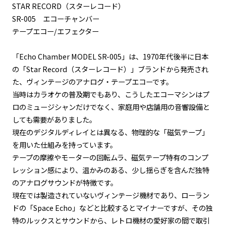
STAR RECORD（スターレコード）
SR-005 エコーチャンバー
テープエコー/エフェクター
「Echo Chamber MODEL SR-005」は、1970年代後半に日本
の「Star Record（スターレコード）」ブランドから発売され
た、ヴィンテージのアナログ・テープエコーです。
当時はカラオケの普及期でもあり、こうしたエコーマシンはプ
ロのミュージシャンだけでなく、家庭用や店舗用の音響設備と
しても需要がありました。
現在のデジタルディレイとは異なる、物理的な「磁気テープ」
を用いた仕組みを持っています。
テープの摩擦やモーターの回転ムラ、磁気テープ特有のコンプ
レッション感により、温かみのある、少し揺らぎを含んだ独特
のアナログサウンドが特徴です。
現在では製造されていないヴィンテージ機材であり、ローラン
ドの「Space Echo」などと比較するとマイナーですが、その独
特のルックスとサウンドから、レトロ機材の愛好家の間で取引