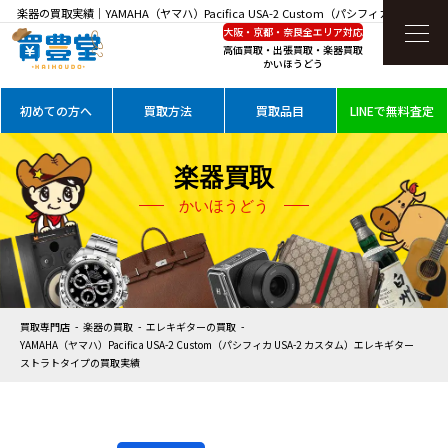
楽器の買取実績｜YAMAHA（ヤマハ）Pacifica USA-2 Custom（パシフィカ USA-2 カ
大阪・京都・奈良全エリア対応
スタム）エレキギター ストラトタイプを高価買取
高価買取・出張買取・楽器買取
かいほうどう
初めての方へ
買取方法
買取品目
LINEで無料査定
楽器買取
かいほうどう
買取専門店
楽器の買取
エレキギターの買取
YAMAHA（ヤマハ）Pacifica USA-2 Custom（パシフィカ USA-2 カスタム）エレキギター
ストラトタイプの買取実績