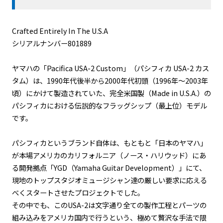
Crafted Entirely In The U.S.A
シリアルナンバー801889
ヤマハの「Pacifica USA-2 Custom」（パシフィカ USA-2 カス
タム）は、1990年代後半から2000年代初頭（1996年〜2003年
頃）にかけて製造されていた、完全米国製（Made in U.S.A.）の
パシフィカにおける伝説的なフラッグシップ（最上位）モデル
です。
パシフィカというブランド自体は、もともと「日本のヤマハ」
が本場アメリカのカリフォルニア（ノース・ハリウッド）にあ
る開発拠点「YGD（Yamaha Guitar Development）」にて、
現地のトップスタジオミュージシャン達の厳しい要求に応える
べくスタートさせたプロジェクトでした。
その中でも、このUSA-2は文字通り全ての製作工程とパーツの
組み込みをアメリカ国内で行うという、極めて贅沢な手法で限