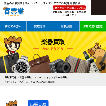
楽器の買取実績｜Morris（モーリス）エレアコ TC-1Qを高価買取
大阪・京都・奈良全エリア対応
高価買取・出張買取・楽器買取
かいほうどう
初めての方へ
買取方法
買取品目
LINEで無料査定
楽器買取
かいほうどう
買取専門店
楽器の買取
アコースティックギターの買取
Morris（モーリス）エレアコ TC-1Qの買取実績
出張買取