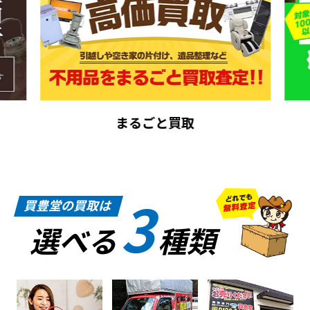
まるごと買取
3
買豊堂の買取は
選べる
種類