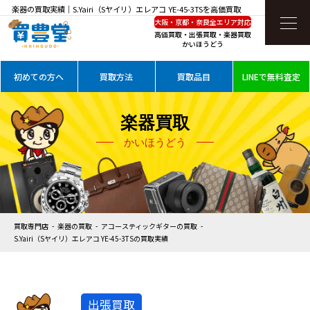
楽器の買取実績｜S.Yairi（Sヤイリ）エレアコ YE-45-3TSを高価買取
大阪・京都・奈良全エリア対応
高価買取・出張買取・楽器買取
かいほうどう
初めての方へ
買取方法
買取品目
LINEで無料査定
楽器買取
かいほうどう
買取専門店
楽器の買取
アコースティックギターの買取
S.Yairi（Sヤイリ）エレアコ YE-45-3TSの買取実績
出張買取