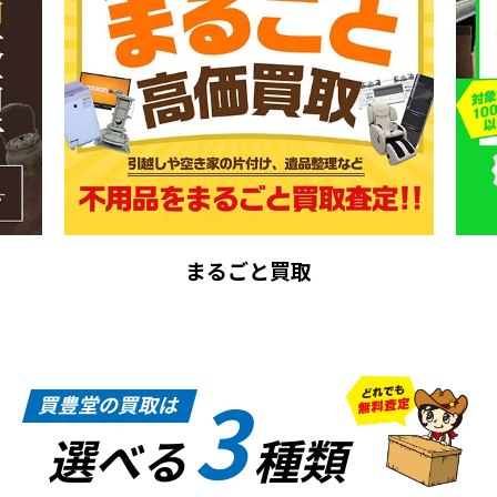
まるごと買取
3
買豊堂の買取は
選べる
種類