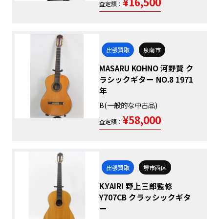
¥16,500
査定額：
出張買取
泉南市
MASARU KOHNO 河野賢 ク
ラシックギター NO.8 1971
年
B(一般的な中古品)
¥58,000
査定額：
出張買取
堺市西区
K.YAIRI 野上三郎監修
Y707CB クラッシックギタ
ー