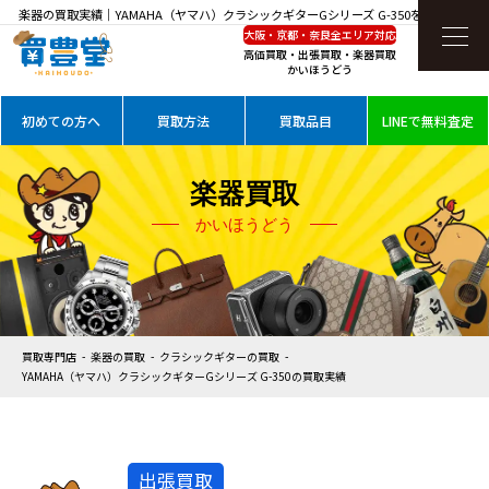
楽器の買取実績｜YAMAHA（ヤマハ）クラシックギターGシリーズ G-350を高価買取
大阪・京都・奈良全エリア対応
高価買取・出張買取・楽器買取
かいほうどう
初めての方へ
買取方法
買取品目
LINEで無料査定
楽器買取
かいほうどう
買取専門店
楽器の買取
クラシックギターの買取
YAMAHA（ヤマハ）クラシックギターGシリーズ G-350の買取実績
出張買取