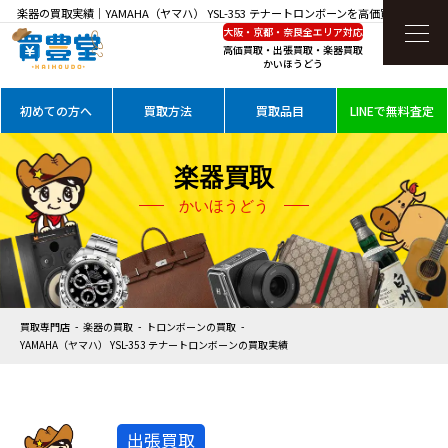
楽器の買取実績｜YAMAHA（ヤマハ） YSL-353 テナートロンボーンを高価買取
大阪・京都・奈良全エリア対応
高価買取・出張買取・楽器買取
かいほうどう
初めての方へ
買取方法
買取品目
LINEで無料査定
楽器買取
かいほうどう
買取専門店
楽器の買取
トロンボーンの買取
YAMAHA（ヤマハ） YSL-353 テナートロンボーンの買取実績
出張買取