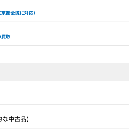
（京都全域に対応）
の買取
的な中古品)