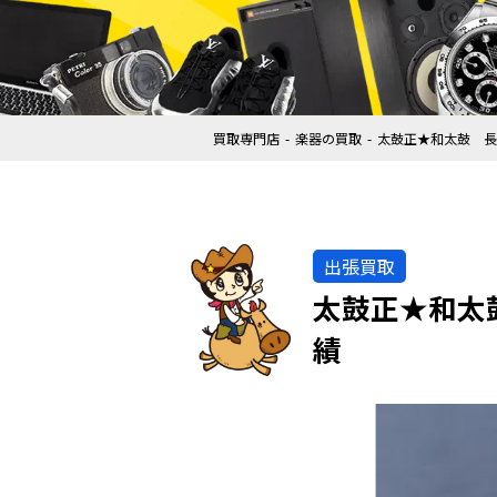
買取専門店
楽器の買取
太鼓正★和太鼓 長
出張買取
太鼓正★和太
績