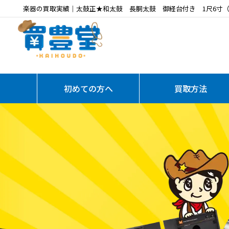
楽器の買取実績｜太鼓正★和太鼓 長胴太鼓 御経台付き 1尺6寸（
初めての方へ
買取方法