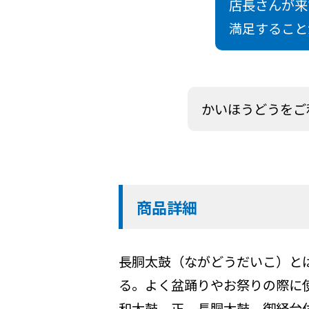
店長さんが来
満足すること
かいほうどうをご
商品詳細
長胴太鼓（ながどうだいこ）と
る。よく盆踊りやお祭りの際に
和太鼓 正 長胴太鼓 御経台付