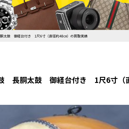
胴太鼓 御経台付き 1尺6寸（直径約48㎝）の買取実績
鼓 長胴太鼓 御経台付き 1尺6寸（