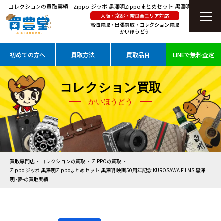
コレクションの買取実績｜Zippo ジッポ 黒澤明Zippoまとめセット 黒澤明 映画50周年
大阪・京都・奈良全エリア対応
記念 KUROSAWA FILMS 黒澤明 -夢-を高価買取
高価買取・出張買取・コレクション買取
かいほうどう
初めての方へ
買取方法
買取品目
LINEで無料査定
コレクション買取
かいほうどう
買取専門店
コレクションの買取
ZIPPOの買取
Zippo ジッポ 黒澤明Zippoまとめセット 黒澤明 映画50周年記念 KUROSAWA FILMS 黒澤
明 -夢-の買取実績