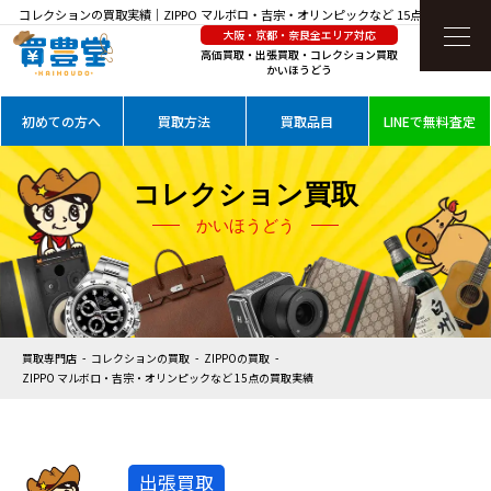
コレクションの買取実績｜ZIPPO マルボロ・吉宗・オリンピックなど 15点を高価買取
大阪・京都・奈良全エリア対応
高価買取・出張買取・コレクション買取
かいほうどう
初めての方へ
買取方法
買取品目
LINEで無料査定
コレクション買取
かいほうどう
買取専門店
コレクションの買取
ZIPPOの買取
ZIPPO マルボロ・吉宗・オリンピックなど 15点の買取実績
出張買取