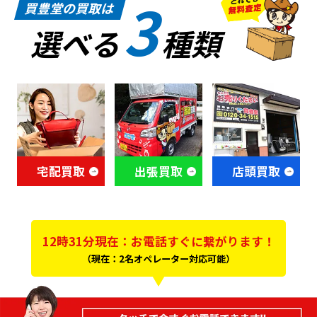
3
買豊堂の買取は
選べる
種類
宅配買取
出張買取
店頭買取
12時31分現在：お電話すぐに繋がります！
（現在：2名オペレーター対応可能）