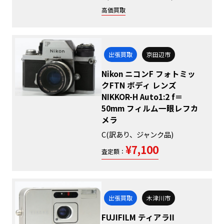
高価買取
出張買取
京田辺市
Nikon ニコンF フォトミッ
クFTN ボディ レンズ
NIKKOR-H Auto1:2 f＝
50mm フィルム一眼レフカ
メラ
C(訳あり、ジャンク品)
¥7,100
査定額：
出張買取
木津川市
FUJIFILM ティアラII