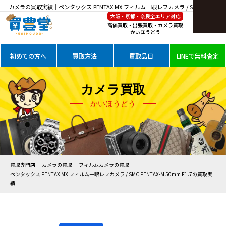
カメラの買取実績｜ペンタックス PENTAX MX フィルム一眼レフカメラ / SMC PENTAX-
大阪・京都・奈良全エリア対応
M 50mm F1.7を高価買取
高価買取・出張買取・カメラ買取
かいほうどう
初めての方へ
買取方法
買取品目
LINEで無料査定
カメラ買取
かいほうどう
買取専門店
カメラの買取
フィルムカメラの買取
ペンタックス PENTAX MX フィルム一眼レフカメラ / SMC PENTAX-M 50mm F1.7の買取実
績