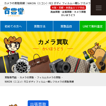
カメラの買取実績｜NIKON（ニコン）FE2 ボディ フィルム一眼レフカメラを高価買取
大阪・京都・奈良全エリア対応
高価買取・出張買取・カメラ買取
かいほうどう
初めての方へ
買取方法
買取品目
LINEで無料査定
カメラ買取
かいほうどう
買取専門店
カメラの買取
フィルムカメラの買取
NIKON（ニコン）FE2 ボディ フィルム一眼レフカメラの買取実績
出張買取