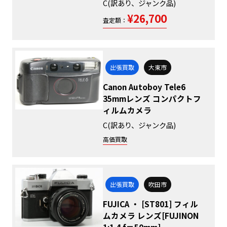
C(訳あり、ジャンク品)
¥26,700
査定額：
出張買取
大東市
Canon Autoboy Tele6
35mmレンズ コンパクトフ
ィルムカメラ
C(訳あり、ジャンク品)
高価買取
出張買取
吹田市
FUJICA ・ [ST801] フィル
ムカメラ レンズ[FUJINON
1:1.4 f＝50mm]