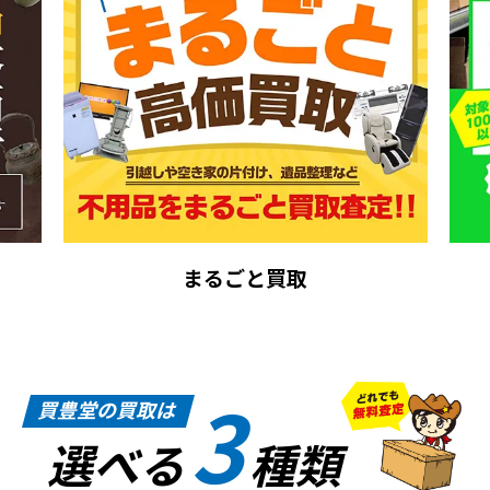
まるごと買取
3
買豊堂の買取は
選べる
種類