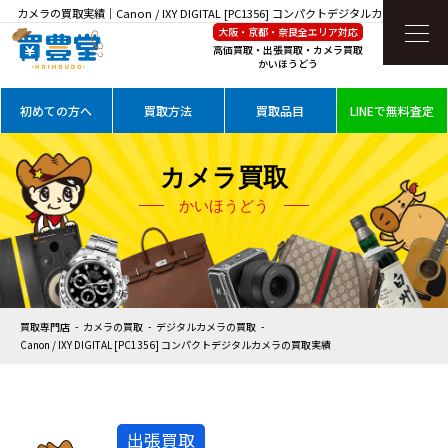
カメラの買取実績｜Canon / IXY DIGITAL [PC1356] コンパクトデジタルカメラを高価買
大阪・京都・奈良全エリア対応
取
高価買取・出張買取・カメラ買取
かいほうどう
初めての方へ
買取方法
買取品目
LINEで無料査定
カメラ買取
かいほうどう
買取専門店
カメラの買取
デジタルカメラの買取
Canon / IXY DIGITAL [PC1356] コンパクトデジタルカメラの買取実績
出張買取