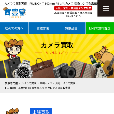
カメラの買取実績｜FUJINON T 300mm F8 大判カメラ 交換レンズを高価買取
大阪・京都・奈良全エリア対応
高価買取・出張買取・カメラ買取
かいほうどう
初めての方へ
買取方法
買取品目
LINEで無料査定
カメラ買取
かいほうどう
買取専門店
カメラの買取
中判カメラ・大判カメラの買取
FUJINON T 300mm F8 大判カメラ 交換レンズの買取実績
出張買取