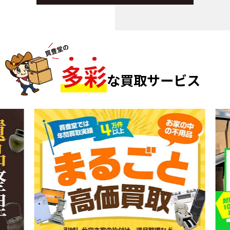
多
彩
な買取サービス