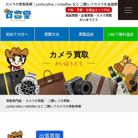
カメラの買取実績｜yashicafiex / rolleiflex など 二眼レフカメラを高価買取
大阪・京都・奈良全エリア対応
高価買取・出張買取・カメラ買取
かいほうどう
初めての方へ
買取方法
買取品目
LINEで無料査定
カメラ買取
かいほうどう
買取専門店
カメラの買取
二眼レフの買取
yashicafiex / rolleiflex など 二眼レフカメラの買取実績
出張買取