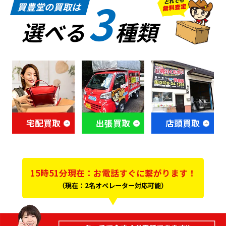
3
買豊堂の買取は
選べる
種類
宅配買取
出張買取
店頭買取
15時51分現在：お電話すぐに繋がります！
（現在：2名オペレーター対応可能）