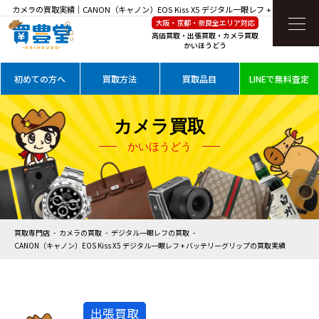
カメラの買取実績｜CANON（キャノン）EOS Kiss X5 デジタル一眼レフ + バッテリー
大阪・京都・奈良全エリア対応
グリップを高価買取
高価買取・出張買取・カメラ買取
かいほうどう
初めての方へ
買取方法
買取品目
LINEで無料査定
カメラ買取
かいほうどう
買取専門店
カメラの買取
デジタル一眼レフの買取
CANON（キャノン）EOS Kiss X5 デジタル一眼レフ + バッテリーグリップの買取実績
出張買取