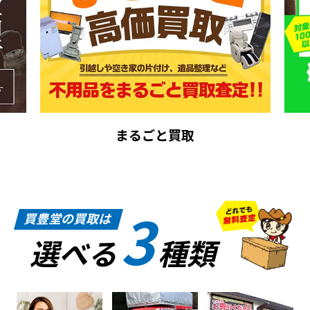
まるごと買取
3
買豊堂の買取は
選べる
種類