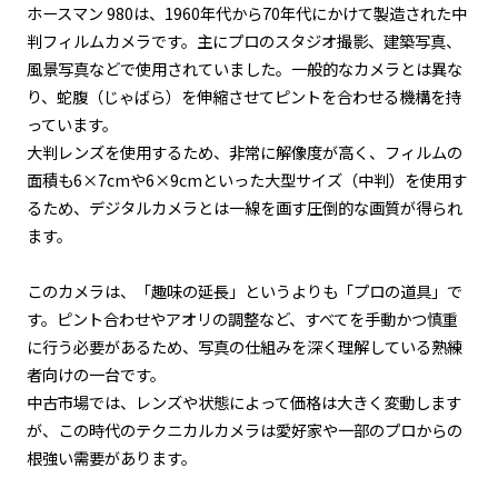
ホースマン 980は、1960年代から70年代にかけて製造された中
判フィルムカメラです。主にプロのスタジオ撮影、建築写真、
風景写真などで使用されていました。一般的なカメラとは異な
り、蛇腹（じゃばら）を伸縮させてピントを合わせる機構を持
っています。
大判レンズを使用するため、非常に解像度が高く、フィルムの
面積も6×7cmや6×9cmといった大型サイズ（中判）を使用す
るため、デジタルカメラとは一線を画す圧倒的な画質が得られ
ます。
このカメラは、「趣味の延長」というよりも「プロの道具」で
す。ピント合わせやアオリの調整など、すべてを手動かつ慎重
に行う必要があるため、写真の仕組みを深く理解している熟練
者向けの一台です。
中古市場では、レンズや状態によって価格は大きく変動します
が、この時代のテクニカルカメラは愛好家や一部のプロからの
根強い需要があります。