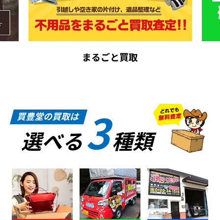
まるごと買取
3
買豊堂の買取は
選べる
種類