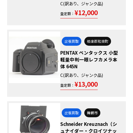
C(訳あり、ジャンク品)
¥12,000
査定額：
出張買取
相楽郡和束町
PENTAX ペンタックス 小型
軽量中判一眼レフカメラ本
体 645N
C(訳あり、ジャンク品)
¥13,000
査定額：
出張買取
舞鶴市
Schneider Kreuznach（シ
ュナイダー・クロイツナッ