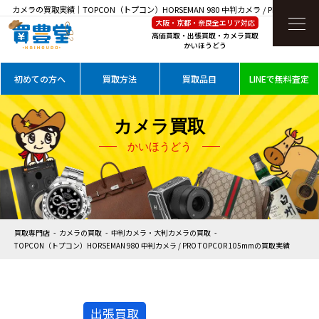
カメラの買取実績｜TOPCON（トプコン）HORSEMAN 980 中判カメラ / PRO TOPCOR
大阪・京都・奈良全エリア対応
105mmを高価買取
高価買取・出張買取・カメラ買取
かいほうどう
初めての方へ
買取方法
買取品目
LINEで無料査定
カメラ買取
かいほうどう
買取専門店
カメラの買取
中判カメラ・大判カメラの買取
TOPCON（トプコン）HORSEMAN 980 中判カメラ / PRO TOPCOR 105mmの買取実績
出張買取