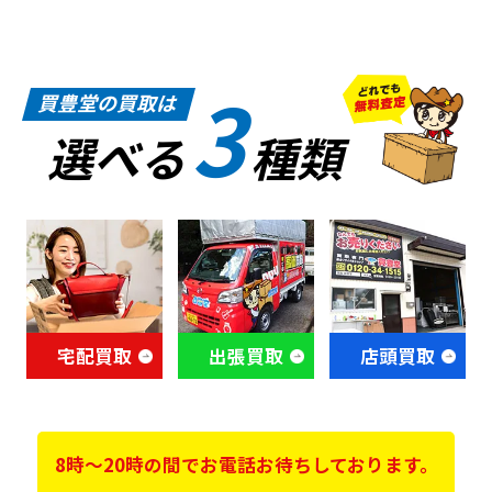
3
買豊堂の買取は
選べる
種類
宅配買取
出張買取
店頭買取
8時～20時の間でお電話お待ちしております。