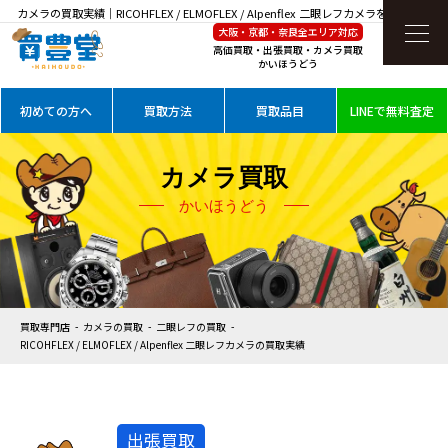
カメラの買取実績｜RICOHFLEX / ELMOFLEX / Alpenflex 二眼レフカメラを高価買取
大阪・京都・奈良全エリア対応
高価買取・出張買取・カメラ買取
かいほうどう
初めての方へ
買取方法
買取品目
LINEで無料査定
カメラ買取
かいほうどう
買取専門店
カメラの買取
二眼レフの買取
RICOHFLEX / ELMOFLEX / Alpenflex 二眼レフカメラの買取実績
出張買取