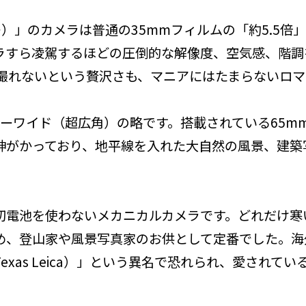
ー）」のカメラは普通の35mmフィルムの「約5.5
ラすら凌駕するほどの圧倒的な解像度、空気感、階調
か撮れないという贅沢さも、マニアにはたまらないロマ
パーワイド（超広角）の略です。搭載されている65m
神がかっており、地平線を入れた大自然の風景、建築
切電池を使わないメカニカルカメラです。どれだけ寒
め、登山家や風景写真家のお供として定番でした。海
xas Leica）」という異名で恐れられ、愛されて