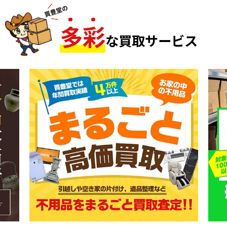
多
彩
な買取サービス