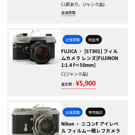
C(訳あり、ジャンク品)
高価買取
出張買取
吹田市
FUJICA ・ [ST801] フィル
ムカメラ レンズ[FUJINON
1:1.4 f＝50mm]
C(ジャンク品)
¥5,900
査定額：
出張買取
堺市南区
Nikon ・ ニコンF アイレベ
ル フィルム一眼レフカメラ