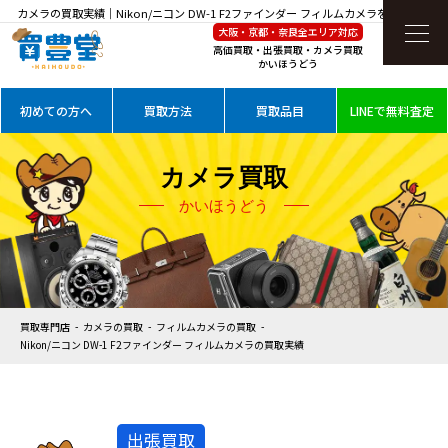
カメラの買取実績｜Nikon/ニコン DW-1 F2ファインダー フィルムカメラを高価買取
大阪・京都・奈良全エリア対応
高価買取・出張買取・カメラ買取
かいほうどう
初めての方へ
買取方法
買取品目
LINEで無料査定
カメラ買取
かいほうどう
買取専門店
カメラの買取
フィルムカメラの買取
Nikon/ニコン DW-1 F2ファインダー フィルムカメラの買取実績
出張買取