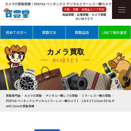
カメラの買取実績｜PENTAX ペンタックス デジタルミラーレス一眼カメラ 1：2.8-4.5 5-
大阪・京都・奈良全エリア対応
15mm ED AL IF Φ40.5mmを高価買取
高価買取・出張買取・カメラ買取
かいほうどう
初めての方へ
買取方法
買取品目
LINEで無料査定
カメラ買取
かいほうどう
買取専門店
カメラの買取
デジタル一眼レフの買取
ミラーレス一眼の買取
PENTAX ペンタックス デジタルミラーレス一眼カメラ 1：2.8-4.5 5-15mm ED AL IF
Φ40.5mmの買取実績