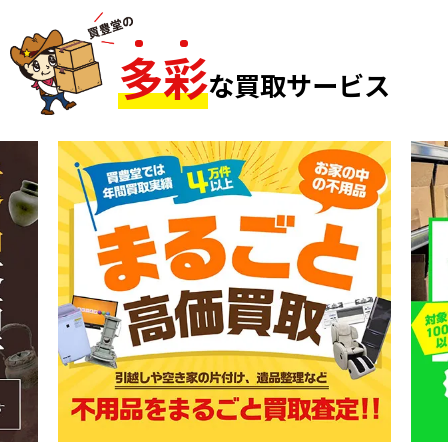
多
彩
な買取サービス