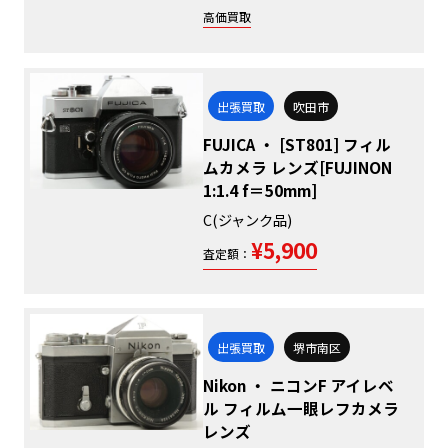
高価買取
出張買取
吹田市
FUJICA ・ [ST801] フィル
ムカメラ レンズ[FUJINON
1:1.4 f＝50mm]
C(ジャンク品)
¥5,900
査定額：
出張買取
堺市南区
Nikon ・ ニコンF アイレベ
ル フィルム一眼レフカメラ
レンズ