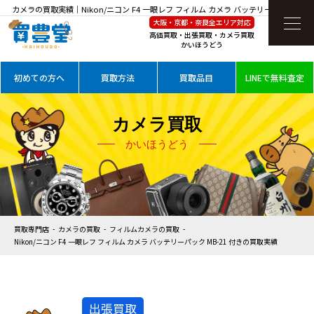
カメラの買取実績｜Nikon/ニコン F4 一眼レフ フィルム カメラ バッテリーパック MB-
大阪・京都・奈良全エリア対応
21 付きを高価買取
高価買取・出張買取・カメラ買取
かいほうどう
初めての方へ
買取方法
買取品目
LINEで無料査定
カメラ買取
かいほうどう
買取専門店
カメラの買取
フィルムカメラの買取
Nikon/ニコン F4 一眼レフ フィルム カメラ バッテリーパック MB-21 付きの買取実績
出張買取