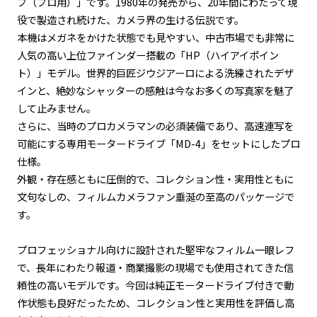
プ（プロ用）」です。1980年の発売から、20年間にわたって現
役で製造され続けた、カメラ界の生ける伝説です。
本機はメガネをかけた状態でも見やすい、中古市場でも非常に
人気の高い上位ファインダー搭載の「HP（ハイアイポイン
ト）」モデル。世界的巨匠ジウジアーロによる洗練されたデザ
インと、絶妙なシャッターの感触は今なお多くの写真家を魅了
して止みません。
さらに、当時のプロカメラマンの必須装備であり、高速連写を
可能にする専用モータードライブ「MD-4」をセットにしたプロ
仕様。
外観・存在感ともに圧倒的で、コレクション性・実用性ともに
文句なしの、フィルムカメラファン垂涎の至高のパッケージで
す。
プロフェッショナル向けに設計された堅牢なフィルム一眼レフ
で、長年にわたり報道・商業撮影の現場でも使用されてきた信
頼性の高いモデルです。今回は純正モータードライブ付きで動
作状態も良好だったため、コレクション性と実用性を評価し高