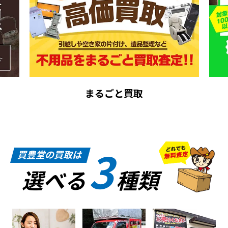
まるごと買取
3
買豊堂の買取は
選べる
種類