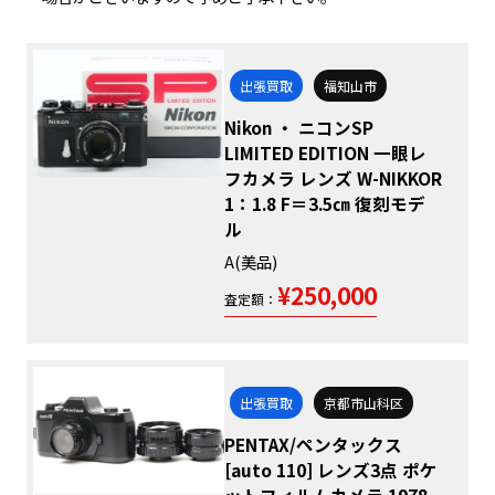
出張買取
福知山市
Nikon ・ ニコンSP
LIMITED EDITION 一眼レ
フカメラ レンズ W-NIKKOR
1：1.8 F＝3.5㎝ 復刻モデ
ル
A(美品)
¥250,000
査定額：
出張買取
京都市山科区
PENTAX/ペンタックス
[auto 110] レンズ3点 ポケ
ットフィルムカメラ 1978