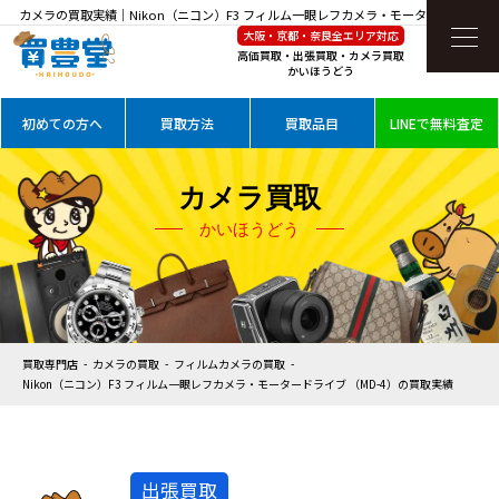
カメラの買取実績｜Nikon（ニコン）F3 フィルム一眼レフカメラ・モータードライブ
大阪・京都・奈良全エリア対応
（MD-4）を高価買取
高価買取・出張買取・カメラ買取
かいほうどう
初めての方へ
買取方法
買取品目
LINEで無料査定
カメラ買取
かいほうどう
買取専門店
カメラの買取
フィルムカメラの買取
Nikon（ニコン）F3 フィルム一眼レフカメラ・モータードライブ （MD-4）の買取実績
出張買取