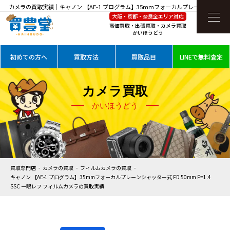
カメラの買取実績｜キャノン 【AE-1 プログラム】35mmフォーカルプレーンシャッタ
大阪・京都・奈良全エリア対応
ー式 FD 50mm F=1.4 SSC 一眼レフ フィルムカメラを高価買取
高価買取・出張買取・カメラ買取
かいほうどう
初めての方へ
買取方法
買取品目
LINEで無料査定
カメラ買取
かいほうどう
買取専門店
カメラの買取
フィルムカメラの買取
キャノン 【AE-1 プログラム】35mmフォーカルプレーンシャッター式 FD 50mm F=1.4
SSC 一眼レフ フィルムカメラの買取実績