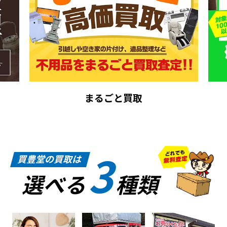
まるごと買取
3
買豊堂の買取は
選べる
種類