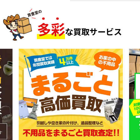
多
彩
な買取サービス