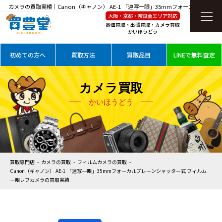
カメラの買取実績｜Canon（キャノン） AE-1 「連写一眼」35mmフォーカルプレーン
大阪・京都・奈良全エリア対応
シャッター式 フィルム一眼レフカメラを高価買取
高価買取・出張買取・カメラ買取
かいほうどう
初めての方へ
買取方法
買取品目
LINEで無料査定
カメラ買取
かいほうどう
買取専門店
カメラの買取
フィルムカメラの買取
Canon（キャノン） AE-1 「連写一眼」35mmフォーカルプレーンシャッター式 フィルム
一眼レフカメラの買取実績