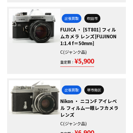
出張買取
吹田市
FUJICA ・ [ST801] フィル
ムカメラ レンズ[FUJINON
1:1.4 f＝50mm]
C(ジャンク品)
¥5,900
査定額：
出張買取
堺市南区
Nikon ・ ニコンF アイレベ
ル フィルム一眼レフカメラ
レンズ
C(ジャンク品)
¥6,900