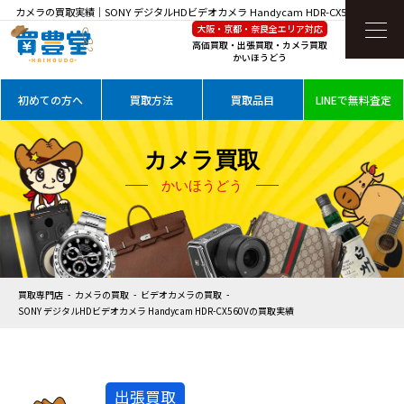
カメラの買取実績｜SONY デジタルHDビデオカメラ Handycam HDR-CX560Vを高価買
大阪・京都・奈良全エリア対応
取
高価買取・出張買取・カメラ買取
かいほうどう
初めての方へ
買取方法
買取品目
LINEで無料査定
カメラ買取
かいほうどう
買取専門店
カメラの買取
ビデオカメラの買取
SONY デジタルHDビデオカメラ Handycam HDR-CX560Vの買取実績
出張買取