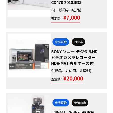
CX470 2018年製
B(一般的な中古品)
¥7,000
査定額：
出張買取
門真市
SONY ソニー デジタルHD
ビデオカメラレコーダー
HDR-MV1 専用ケース付
S(新品、未使用、未開封)
¥20,000
査定額：
出張買取
岸和田市
【新品】 GoPro HERO6