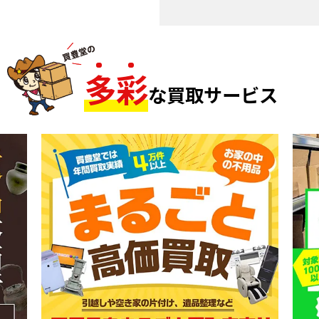
多
彩
な買取サービス