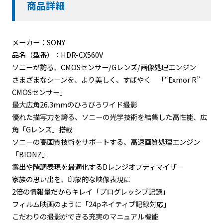
商品詳細
メーカー：SONY
品名（型番）：HDR-CX560V
ソニーが誇る、CMOSセンサー/Gレンズ/画像処理エンジン
さまざまなシーンを、より美しく、すばやく 「“Exmor R”
CMOSセンサー」
最大広角26.3mmのひろびろワイド撮影
優れた描写力を誇る、ソニーの光学技術を結集した高性能、広
角「Gレンズ」搭載
ソニーの高画質技術をサポートする、高速画質処理エンジン
「BIONZ」
露出や階調表現を最適化するDレンジオプティマイザー
家族の思い出を、印象的な映像表現に
2倍の情報量だからキレイ「プログレッシブ記録」
フィルム映画のように「24pネイティブ記録対応」
こだわりの撮影ができる充実のマニュアル機能