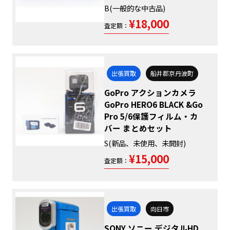
B(一般的な中古品)
¥18,000
査定額：
出張買取
船井郡京丹波町
GoPro アクションカメラ
GoPro HERO6 BLACK &Go
Pro 5/6保護フィルム・カ
バー まとめセット
S(新品、未使用、未開封)
¥15,000
査定額：
出張買取
向日市
SONY ソニー デジタルHD