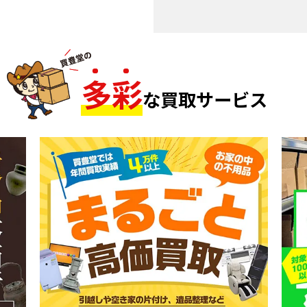
多
彩
な買取サービス