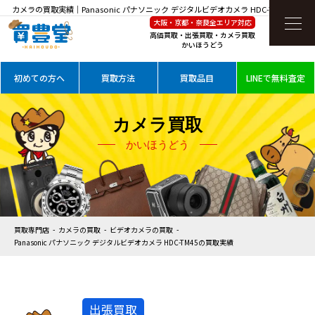
カメラの買取実績｜Panasonic パナソニック デジタルビデオカメラ HDC-TM45を高価
大阪・京都・奈良全エリア対応
買取
高価買取・出張買取・カメラ買取
かいほうどう
初めての方へ
買取方法
買取品目
LINEで無料査定
カメラ買取
かいほうどう
買取専門店
カメラの買取
ビデオカメラの買取
Panasonic パナソニック デジタルビデオカメラ HDC-TM45の買取実績
出張買取