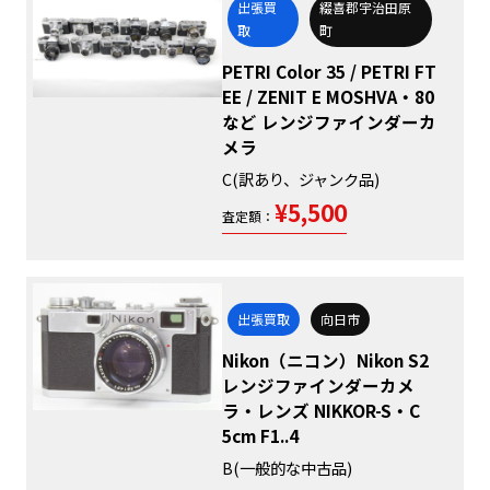
出張買
綴喜郡宇治田原
取
町
PETRI Color 35 / PETRI FT
EE / ZENIT E MOSHVA・80
など レンジファインダーカ
メラ
C(訳あり、ジャンク品)
¥5,500
査定額：
出張買取
向日市
Nikon（ニコン）Nikon S2
レンジファインダーカメ
ラ・レンズ NIKKOR-S・C
5cm F1..4
B(一般的な中古品)