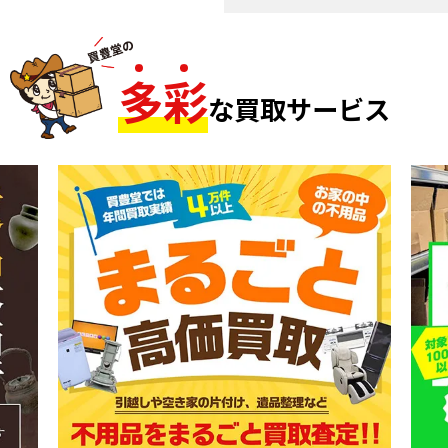
多
彩
な買取サービス