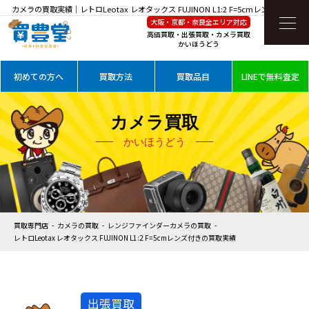
カメラの買取実績｜レトロLeotax レオタックス FUJINON L1:2 F=5cmレンズ付きを高
大阪・京都・奈良全エリア対応
価買取
高価買取・出張買取・カメラ買取
かいほうどう
初めての方へ
買取方法
買取品目
LINEで無料査定
カメラ買取
かいほうどう
買取専門店
カメラの買取
レンジファインダーカメラの買取
レトロLeotax レオタックス FUJINON L1:2 F=5cmレンズ付きの買取実績
出張買取