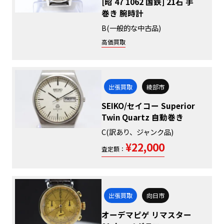
[昭 47 1062 国鉄] 21石 手
巻き 腕時計
B(一般的な中古品)
高価買取
出張買取
綾部市
SEIKO/セイコー Superior
Twin Quartz 自動巻き
C(訳あり、ジャンク品)
¥22,000
査定額：
出張買取
向日市
オーデマピゲ リマスター