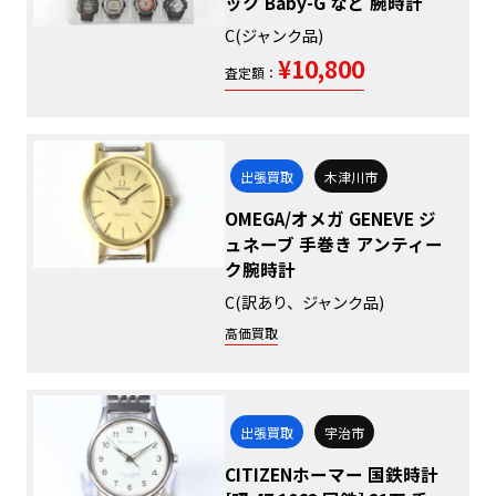
ック Baby-G など 腕時計
C(ジャンク品)
¥10,800
査定額：
出張買取
木津川市
OMEGA/オメガ GENEVE ジ
ュネーブ 手巻き アンティー
ク腕時計
C(訳あり、ジャンク品)
高価買取
出張買取
宇治市
CITIZENホーマー 国鉄時計