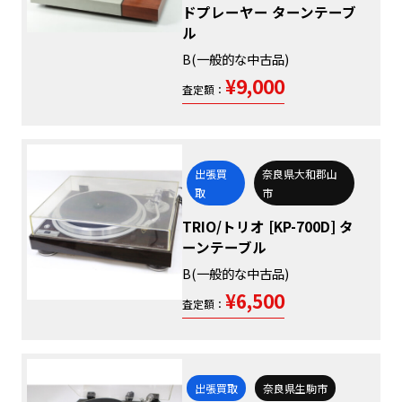
ドプレーヤー ターンテーブ
ル
B(一般的な中古品)
¥9,000
査定額：
出張買
奈良県大和郡山
取
市
TRIO/トリオ [KP-700D] タ
ーンテーブル
B(一般的な中古品)
¥6,500
査定額：
出張買取
奈良県生駒市