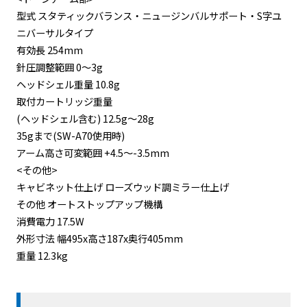
型式 スタティックバランス・ニュージンバルサポート・S字ユ
ニバーサルタイプ
有効長 254mm
針圧調整範囲 0～3g
ヘッドシェル重量 10.8g
取付カートリッジ重量
(ヘッドシェル含む) 12.5g～28g
35gまで(SW-A70使用時)
アーム高さ可変範囲 +4.5～-3.5mm
<その他>
キャビネット仕上げ ローズウッド調ミラー仕上げ
その他 オートストップアップ機構
消費電力 17.5W
外形寸法 幅495x高さ187x奥行405mm
重量 12.3kg