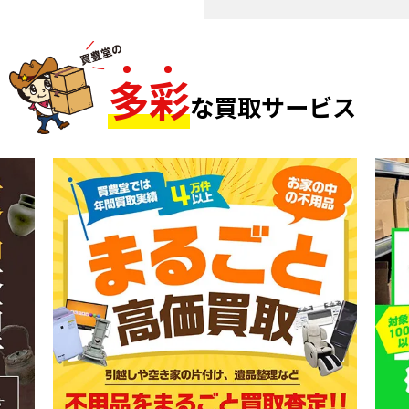
多
彩
な買取サービス