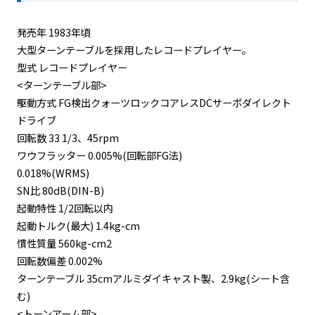
発売年 1983年頃
大型ターンテーブルを採用したレコードプレイヤー。
型式 レコードプレイヤー
<ターンテーブル部>
駆動方式 FG検出クォーツロックコアレスDCサーボダイレクト
ドライブ
回転数 33 1/3、45rpm
ワウフラッター 0.005%(回転部FG法)
0.018%(WRMS)
SN比 80dB(DIN-B)
起動特性 1/2回転以内
起動トルク(最大) 1.4kg-cm
慣性質量 560kg-cm2
回転数偏差 0.002%
ターンテーブル 35cmアルミダイキャスト製、2.9kg(シート含
む)
<トーンアーム部>