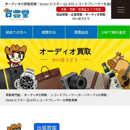
オーディオの買取実績｜Victor ビクター QL-A70 レコードプレーヤーを高価買取
大阪・京都・奈良全エリア対応
高価買取・出張買取・オーディオ買取
かいほうどう
初めての方へ
買取方法
買取品目
LINEで無料査定
オーディオ買取
かいほうどう
買取専門店
オーディオの買取
レコードプレーヤー/ターンテーブルの買取
Victor ビクター QL-A70 レコードプレーヤーの買取実績
出張買取