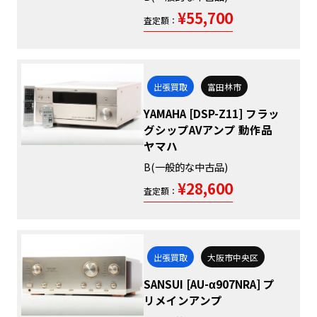
¥55,700
査定額：
出張買取
富田林市
YAMAHA [DSP-Z11] フラッ
グシップAVアンプ 動作品
ヤマハ
B(一般的な中古品)
¥28,600
査定額：
出張買取
大阪市中央区
SANSUI [AU-α907NRA] プ
リメインアンプ