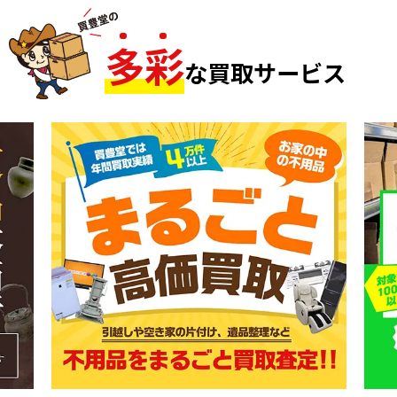
多
彩
な買取サービス