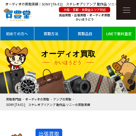
オーディオの買取実績｜SONY [TA-E1] ステレオプリアンプ 動作品 ソニーを高価買取
大阪・京都・奈良全エリア対応
高価買取・出張買取・オーディオ買取
かいほうどう
初めての方へ
買取方法
買取品目
LINEで無料査定
オーディオ買取
かいほうどう
買取専門店
オーディオの買取
アンプの買取
SONY [TA-E1] ステレオプリアンプ 動作品 ソニーの買取実績
出張買取