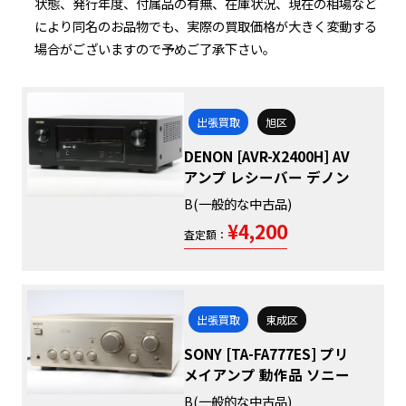
状態、発行年度、付属品の有無、在庫状況、現在の相場など
により同名のお品物でも、実際の買取価格が大きく変動する
場合がございますので予めご了承下さい。
出張買取
旭区
DENON [AVR-X2400H] AV
アンプ レシーバー デノン
B(一般的な中古品)
¥4,200
査定額：
出張買取
東成区
SONY [TA-FA777ES] プリ
メイアンプ 動作品 ソニー
B(一般的な中古品)