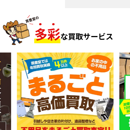
多
彩
な買取サービス