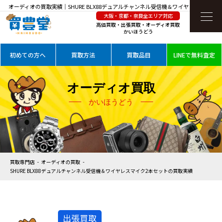
オーディオの買取実績｜SHURE BLX88デュアルチャンネル受信機＆ワイヤレスマイク2
大阪・京都・奈良全エリア対応
本セットを高価買取
高価買取・出張買取・オーディオ買取
かいほうどう
初めての方へ
買取方法
買取品目
LINEで無料査定
オーディオ買取
かいほうどう
買取専門店
オーディオの買取
SHURE BLX88デュアルチャンネル受信機＆ワイヤレスマイク2本セットの買取実績
出張買取