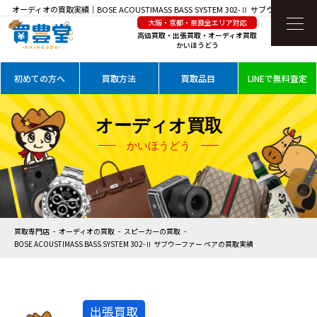
オーディオの買取実績｜BOSE ACOUSTIMASS BASS SYSTEM 302-Ⅱ サブウーファー ペ
大阪・京都・奈良全エリア対応
アを高価買取
高価買取・出張買取・オーディオ買取
かいほうどう
初めての方へ
買取方法
買取品目
LINEで無料査定
オーディオ買取
かいほうどう
買取専門店
オーディオの買取
スピーカーの買取
BOSE ACOUSTIMASS BASS SYSTEM 302-Ⅱ サブウーファー ペアの買取実績
出張買取