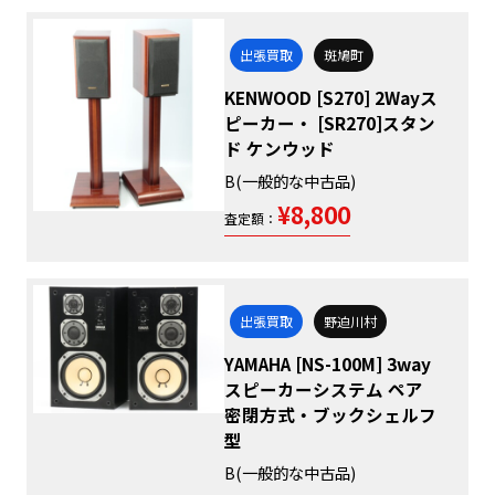
出張買取
斑鳩町
KENWOOD [S270] 2Wayス
ピーカー・ [SR270]スタン
ド ケンウッド
B(一般的な中古品)
¥8,800
査定額：
出張買取
野迫川村
YAMAHA [NS-100M] 3way
スピーカーシステム ペア
密閉方式・ブックシェルフ
型
B(一般的な中古品)