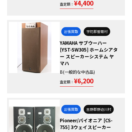
¥4,400
査定額：
出張買取
宇陀郡曽爾村
YAMAHA サブウーハー
[YST-SW305] ホームシアタ
ー スピーカーシステム ヤ
マハ
B(一般的な中古品)
¥6,200
査定額：
出張買取
吉野郡野迫川村
Pioneer/パイオニア [CS-
755] 3ウェイスピーカー